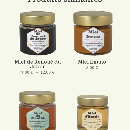
Miel de Renoué du
Miel Imuno
Japon
8,00
€
Plage
7,00
€
–
12,00
€
de
prix :
7,00 €
à
12,00 €