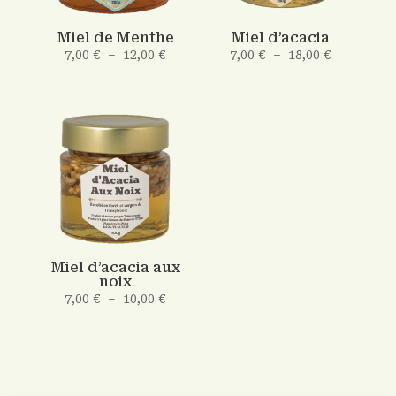
Miel de Menthe
Miel d’acacia
Plage
Plage
7,00
€
–
12,00
€
7,00
€
–
18,00
€
de
de
prix :
prix :
7,00 €
7,00 €
à
à
12,00 €
18,00 €
Miel d’acacia aux
noix
Plage
7,00
€
–
10,00
€
de
prix :
7,00 €
à